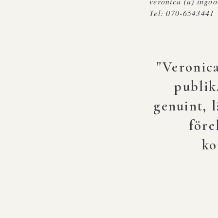
veronica (a) ingo
Tel: 070-6543441
"Veronica
publik
genuint, l
"Veronic
före
ko