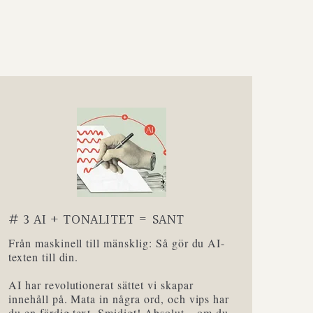
# 3 AI + TONALITET = SANT
Från maskinell till mänsklig: Så gör du AI-
texten till din.
AI har revolutionerat sättet vi skapar
innehåll på. Mata in några ord, och vips har
du en färdig text. Smidigt! Absolut – om du