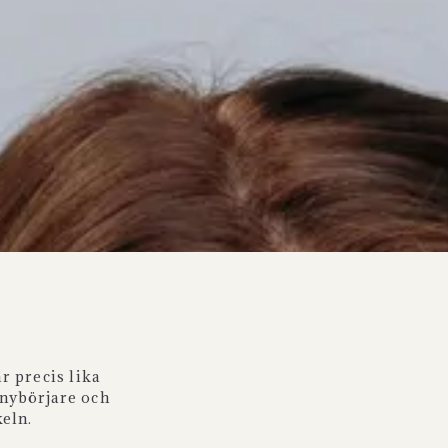
är precis lika
 nybörjare och
keln.