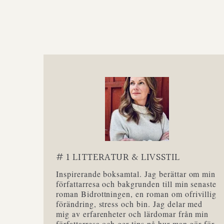
# 1 LITTERATUR & LIVSSTIL
Inspirerande boksamtal. Jag berättar om min
författarresa och bakgrunden till min senaste
roman Bidrottningen, en roman om ofrivillig
förändring, stress och bin. Jag delar med
mig av erfarenheter och lärdomar från min
författarresa och ger tips på hur man gör för