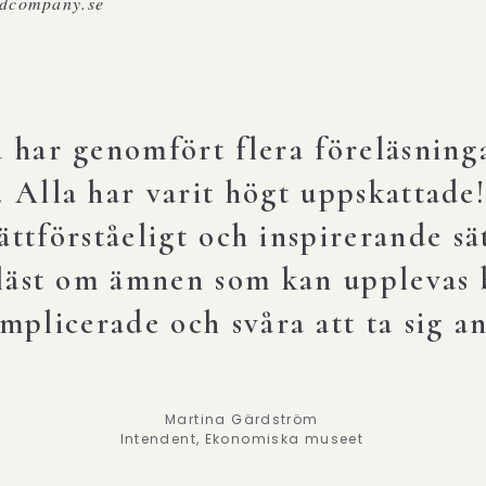
odcompany.se
 har genomfört flera föreläsning
. Alla har varit högt uppskattade!
ättförståeligt och inspirerande sä
a är en fantastisk föreläsare. Hon
läst om ämnen som kan upplevas 
rolig och pedagogisk.”
mplicerade och svåra att ta sig a
Heidi Knorn, deltagare i föreläsning på Ekonomiska museet.
Martina Gärdström
Intendent, Ekonomiska museet