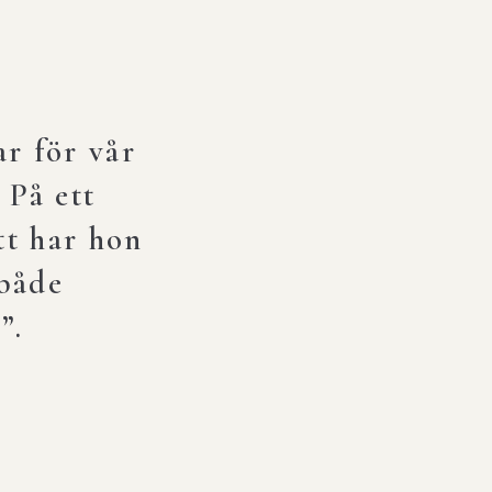
ar för vår
 På ett
tt har hon
Vilken när
 är varm,
både
Veronica vill man
n”.